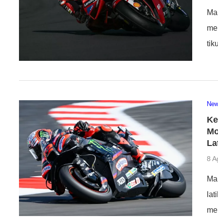
Ma
me
ti
Ne
Ke
Mo
La
8 A
Mar
lat
me