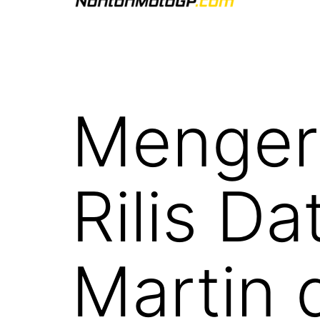
NontonMotoGP.com
Mengeri
Rilis D
Martin 