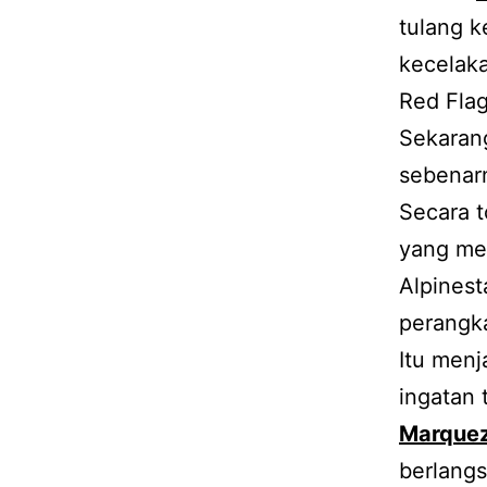
tulang k
kecelaka
Red Flag
Sekaran
sebenarn
Secara t
yang me
Alpinest
perangka
Itu menj
ingatan 
Marque
berlangs