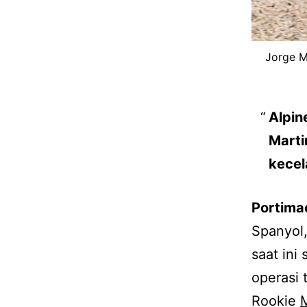
Jorge M
Alpin
Marti
kecel
Portima
Spanyol
saat ini
operasi 
Rookie