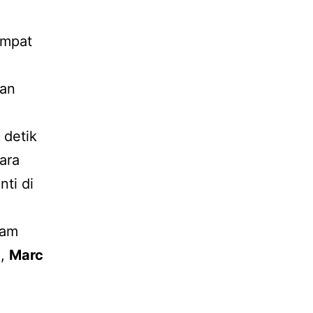
empat
an
 detik
ara
ti di
lam
a,
Marc