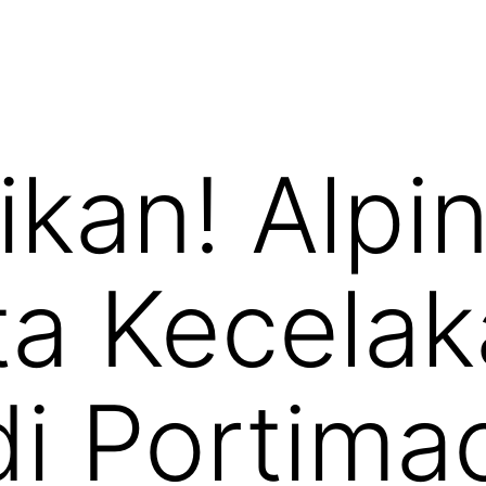
kan! Alpin
ata Kecela
di Portima