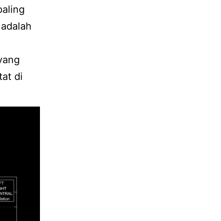
aling
 adalah
 yang
at di