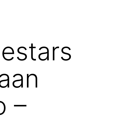
estars
kaan
o –