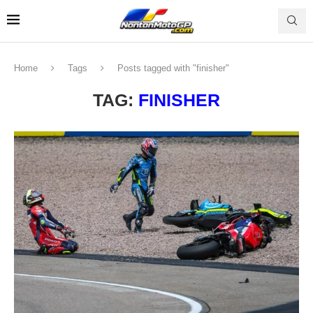
Home
Tags
Posts tagged with "finisher"
TAG:
FINISHER