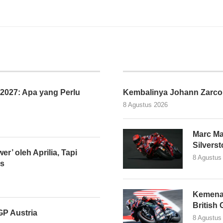
027: Apa yang Perlu
Kembalinya Johann Zarco
8 Agustus 2026
Marc Ma
Silvers
er’ oleh Aprilia, Tapi
8 Agustus
as
Kemena
British
P Austria
8 Agustus