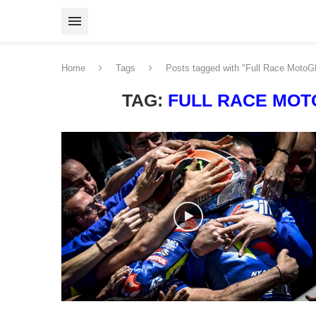
Home
Tags
Posts tagged with "Full Race MotoG
TAG:
FULL RACE MOT