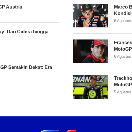
P Austria
Marco B
Kondisi
6 Agustus
y: Dari Cidera hingga
Frances
MotoGP
6 Agustus
GP Semakin Dekat: Era
Trackho
MotoGP
5 Agustus