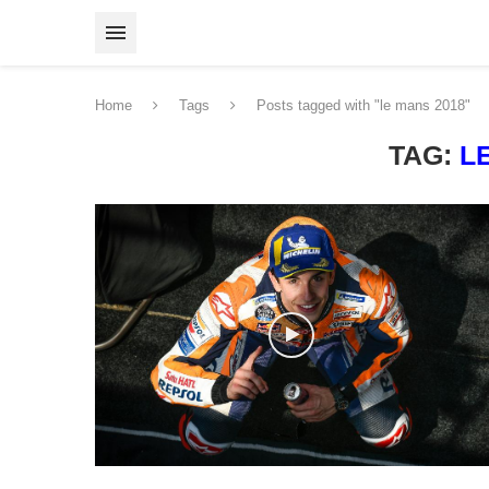
Home
Tags
Posts tagged with "le mans 2018"
TAG:
L