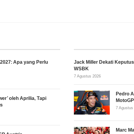
027: Apa yang Perlu
Jack Miller Dekati Kepu
WSBK
7 Agustus 2026
Pedro A
er’ oleh Aprilia, Tapi
MotoGP
as
7 Agustus
Marc Ma