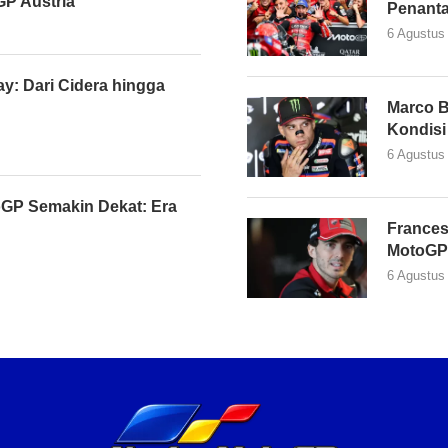
P Austria
Penant
6 Agustus
y: Dari Cidera hingga
Marco B
Kondisi
6 Agustus
GP Semakin Dekat: Era
Frances
MotoGP
6 Agustus