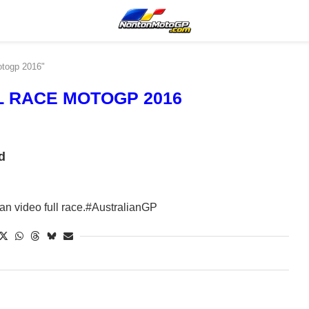
otogp 2016"
L RACE MOTOGP 2016
d
an video full race.#AustralianGP