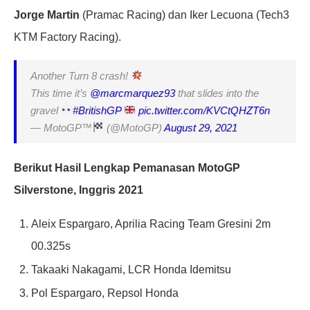
Jorge Martin
(Pramac Racing) dan Iker Lecuona (Tech3
KTM Factory Racing).
Another Turn 8 crash!
This time it’s
@marcmarquez93
that slides into the
gravel
#BritishGP
pic.twitter.com/KVCtQHZT6n
— MotoGP™
(@MotoGP)
August 29, 2021
Berikut Hasil Lengkap Pemanasan MotoGP
Silverstone, Inggris 2021
Aleix Espargaro, Aprilia Racing Team Gresini 2m
00.325s
Takaaki Nakagami, LCR Honda Idemitsu
Pol Espargaro, Repsol Honda