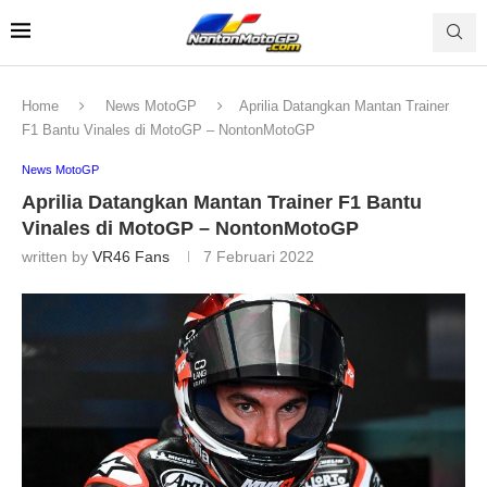
Home
News MotoGP
Aprilia Datangkan Mantan Trainer
F1 Bantu Vinales di MotoGP – NontonMotoGP
News MotoGP
Aprilia Datangkan Mantan Trainer F1 Bantu
Vinales di MotoGP – NontonMotoGP
written by
VR46 Fans
7 Februari 2022