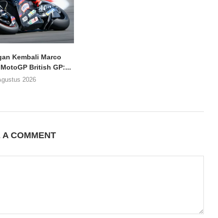
an Kembali Marco
 MotoGP British GP:...
Agustus 2026
E A COMMENT