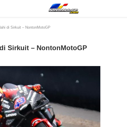
elahi di Sirkuit – NontonMotoGP
i di Sirkuit – NontonMotoGP