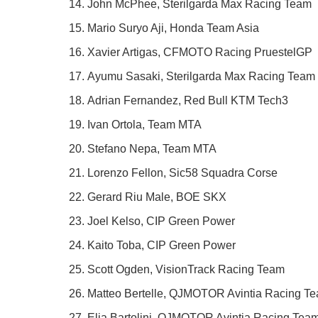
John McPhee, Sterilgarda Max Racing Team
Mario Suryo Aji, Honda Team Asia
Xavier Artigas, CFMOTO Racing PruestelGP
Ayumu Sasaki, Sterilgarda Max Racing Team
Adrian Fernandez, Red Bull KTM Tech3
Ivan Ortola, Team MTA
Stefano Nepa, Team MTA
Lorenzo Fellon, Sic58 Squadra Corse
Gerard Riu Male, BOE SKX
Joel Kelso, CIP Green Power
Kaito Toba, CIP Green Power
Scott Ogden, VisionTrack Racing Team
Matteo Bertelle, QJMOTOR Avintia Racing T
Elia Bartolini, QJMOTOR Avintia Racing Tea