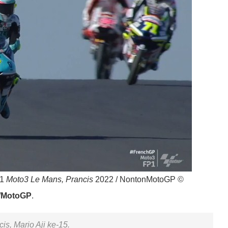
 1
Moto3 Le Mans, Prancis
2022 / NontonMotoGP ©
/
MotoGP
.
s, Mario Aji ke-15.