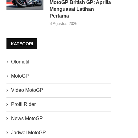
MotoGP British GP: Aprilia
Menguasai Latihan
Pertama
8 Agustus 2026
KATEGORI
Otomotif
MotoGP
Video MotoGP
Profil Rider
News MotoGP
Jadwal MotoGP