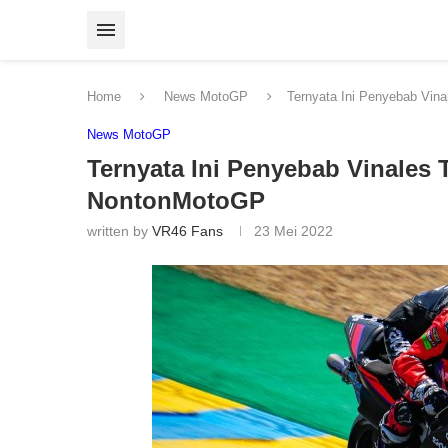
Home
News MotoGP
Ternyata Ini Penyebab Vina
News MotoGP
Ternyata Ini Penyebab Vinales T
NontonMotoGP
written by
VR46 Fans
23 Mei 2022