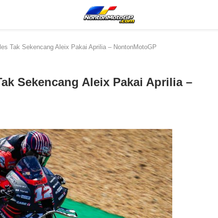
les Tak Sekencang Aleix Pakai Aprilia – NontonMotoGP
ak Sekencang Aleix Pakai Aprilia –