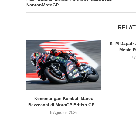
NontonMotoGP
RELAT
KTM Dapatka
Mesin R
7 
Kemenangan Kembali Marco
Bezzecchi di MotoGP British GP:...
8 Agustus 2026