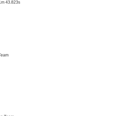
 1m 43.823s
 Team