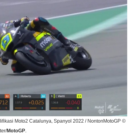
lifikasi Moto2 Catalunya, Spanyol 2022 / NontonMotoGP ©
ter/
MotoGP
.