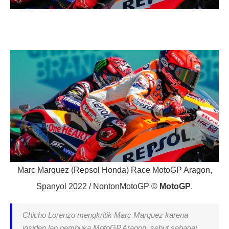
Marc Marquez (Repsol Honda) Race MotoGP Aragon,
Spanyol 2022 / NontonMotoGP ©
MotoGP
.
Chicho Lorenzo mengkritik Marc Marquez karena
insiden lap pembuka MotoGP Aragon, sebut sebagai