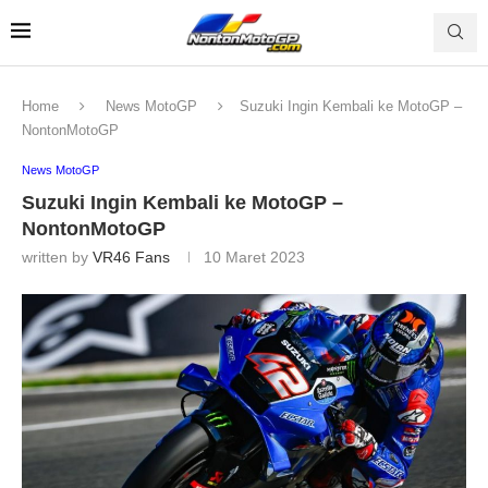
Home
News MotoGP
Suzuki Ingin Kembali ke MotoGP –
NontonMotoGP
News MotoGP
Suzuki Ingin Kembali ke MotoGP –
NontonMotoGP
written by
VR46 Fans
10 Maret 2023