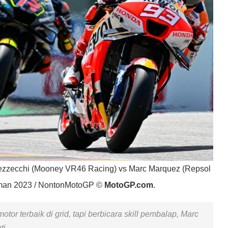
ezzecchi (Mooney VR46 Racing) vs Marc Marquez (Repsol
man 2023 / NontonMotoGP ©
MotoGP.com
.
tor terbaik di grid, tapi berbicara skill pembalap, Marc
ti.