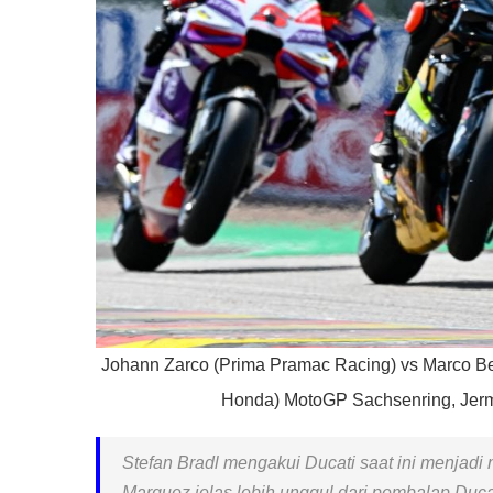
Johann Zarco (Prima Pramac Racing) vs Marco B
Honda) MotoGP Sachsenring, Jer
Stefan Bradl mengakui Ducati saat ini menjadi mo
Marquez jelas lebih unggul dari pembalap Duca