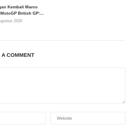
an Kembali Marco
 MotoGP British GP:...
Agustus 2026
E A COMMENT