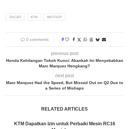
DUCATI
KTM
MOTOGP
0 comments
0
previous post
Honda Kehilangan Tokoh Kunci: Akankah Ini Menyebabkan
Marc Marquez Hengkang?
next post
Marc Marquez Had the Speed, But Missed Out on Q2 Due to
a Series of Mishaps
RELATED ARTICLES
KTM Dapatkan Izin untuk Perbaiki Mesin RC16