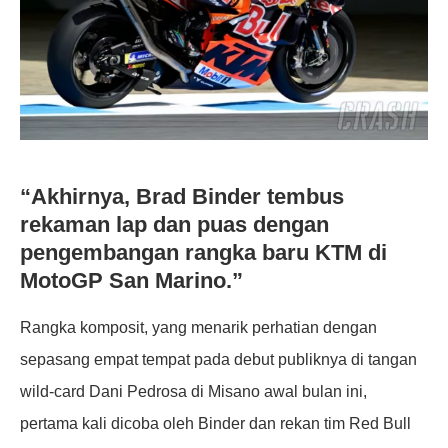
“Akhirnya, Brad Binder tembus
rekaman lap dan puas dengan
pengembangan rangka baru KTM di
MotoGP San Marino.”
Rangka komposit, yang menarik perhatian dengan
sepasang empat tempat pada debut publiknya di tangan
wild-card Dani Pedrosa di Misano awal bulan ini,
pertama kali dicoba oleh Binder dan rekan tim Red Bull