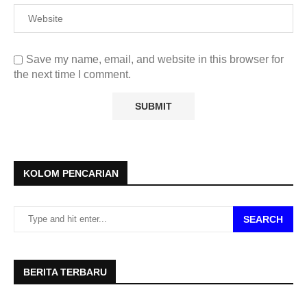
Save my name, email, and website in this browser for
the next time I comment.
KOLOM PENCARIAN
SEARCH
BERITA TERBARU