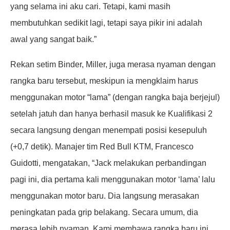
yang selama ini aku cari. Tetapi, kami masih
membutuhkan sedikit lagi, tetapi saya pikir ini adalah
awal yang sangat baik.”
Rekan setim Binder, Miller, juga merasa nyaman dengan
rangka baru tersebut, meskipun ia mengklaim harus
menggunakan motor “lama” (dengan rangka baja berjejul)
setelah jatuh dan hanya berhasil masuk ke Kualifikasi 2
secara langsung dengan menempati posisi kesepuluh
(+0,7 detik). Manajer tim Red Bull KTM, Francesco
Guidotti, mengatakan, “Jack melakukan perbandingan
pagi ini, dia pertama kali menggunakan motor ‘lama’ lalu
menggunakan motor baru. Dia langsung merasakan
peningkatan pada grip belakang. Secara umum, dia
merasa lebih nyaman. Kami membawa rangka baru ini