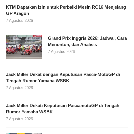
KTM Dapatkan Izin untuk Perbaiki Mesin RC16 Menjelang
GP Aragon
7 Agustus 2026
Grand Prix Inggris 2026: Jadwal, Cara
Menonton, dan Analisis
7 Agustus 2026
Jack Miller Dekat dengan Keputusan Pasca-MotoGP di
Tengah Rumor Yamaha WSBK
7 Agustus 2026
Jack Miller Dekati Keputusan PascamotoGP di Tengah
Rumor Yamaha WSBK
7 Agustus 2026