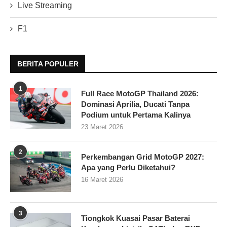
Live Streaming
F1
BERITA POPULER
1
Full Race MotoGP Thailand 2026:
Dominasi Aprilia, Ducati Tanpa
Podium untuk Pertama Kalinya
23 Maret 2026
2
Perkembangan Grid MotoGP 2027:
Apa yang Perlu Diketahui?
16 Maret 2026
3
Tiongkok Kuasai Pasar Baterai