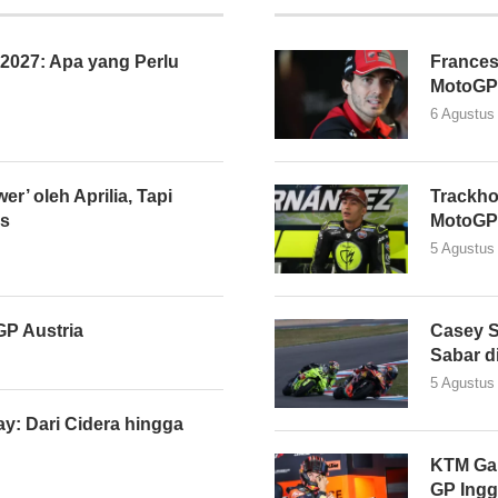
027: Apa yang Perlu
Frances
MotoGP
6 Agustus
er’ oleh Aprilia, Tapi
Trackho
as
MotoGP
5 Agustus
P Austria
Casey S
Sabar d
5 Agustus
y: Dari Cidera hingga
KTM Gan
GP Ingg