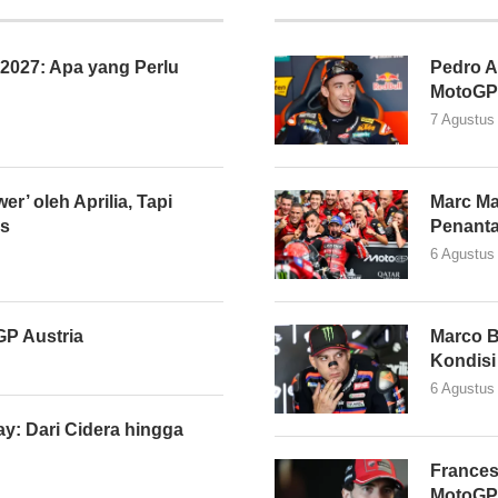
027: Apa yang Perlu
Pedro A
MotoGP
7 Agustus
er’ oleh Aprilia, Tapi
Marc Ma
as
Penant
6 Agustus
P Austria
Marco B
Kondisi
6 Agustus
y: Dari Cidera hingga
Frances
MotoGP