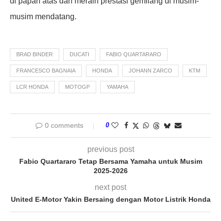
di papan atas dan meraih prestasi gemilang di musim-
musim mendatang.
BRAD BINDER
DUCATI
FABIO QUARTARARO
FRANCESCO BAGNAIA
HONDA
JOHANN ZARCO
KTM
LCR HONDA
MOTOGP
YAMAHA
0 comments
0
previous post
Fabio Quartararo Tetap Bersama Yamaha untuk Musim
2025-2026
next post
United E-Motor Yakin Bersaing dengan Motor Listrik Honda