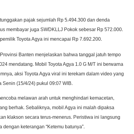
ki tunggakan pajak sejumlah Rp 5.494.300 dan denda
 harus membayar juga SWDKLLJ Pokok sebesar Rp 572.000.
 pemilik Toyota Agya ini mencapai Rp 7.692.200.
h Provinsi Banten menjelaskan bahwa tanggal jatuh tempo
024 mendatang. Mobil Toyota Agya 1.0 G M/T ini berwarna
nya, aksi Toyota Agya viral ini terekam dalam video yang
 Senin (15/4/24) pukul 09:07 WIB.
 mencoba melawan arah untuk menghindari kemacetan,
ang berhak. Sebaliknya, mobil Agya ini malah dipaksa
n klakson secara terus-menerus. Peristiwa ini langsung
a dengan keterangan “Ketemu batunya”.