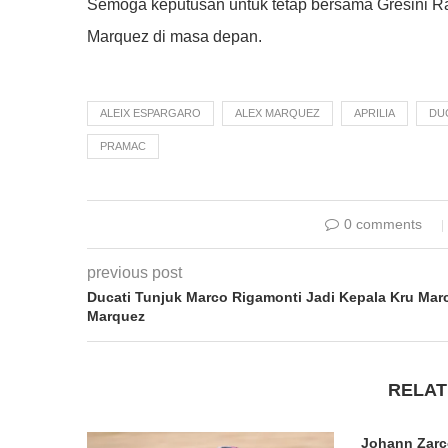
Semoga keputusan untuk tetap bersama Gresini Ra
Marquez di masa depan.
ALEIX ESPARGARO
ALEX MARQUEZ
APRILIA
DU
PRAMAC
0 comments
previous post
Ducati Tunjuk Marco Rigamonti Jadi Kepala Kru Mar
Marquez
RELAT
Johann Zarc