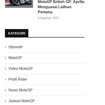
MotoGP British GP: Aprilia
Menguasai Latihan
Pertama
8 Agustus 2026
KATEGORI
Otomotif
MotoGP
Video MotoGP
Profil Rider
News MotoGP
Jadwal MotoGP