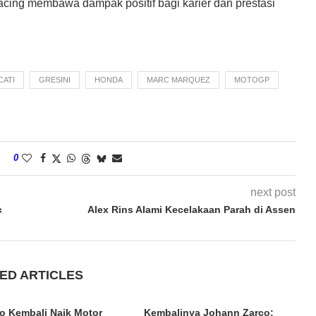
cing membawa dampak positif bagi karier dan prestasi
CATI
GRESINI
HONDA
MARC MARQUEZ
MOTOGP
0
next post
c
Alex Rins Alami Kecelakaan Parah di Assen
ED ARTICLES
o Kembali Naik Motor
Kembalinya Johann Zarco: