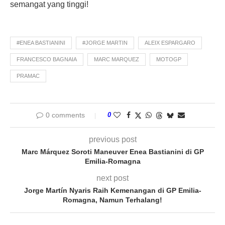
semangat yang tinggi!
#ENEA BASTIANINI
#JORGE MARTIN
ALEIX ESPARGARO
FRANCESCO BAGNAIA
MARC MARQUEZ
MOTOGP
PRAMAC
0 comments
0
previous post
Marc Márquez Soroti Maneuver Enea Bastianini di GP
Emilia-Romagna
next post
Jorge Martín Nyaris Raih Kemenangan di GP Emilia-
Romagna, Namun Terhalang!