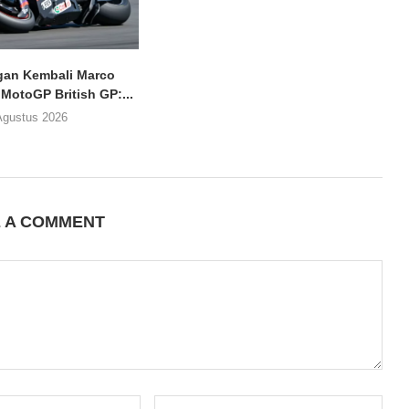
an Kembali Marco
 MotoGP British GP:...
Agustus 2026
E A COMMENT