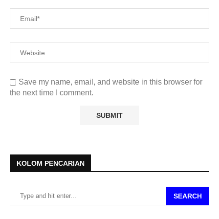
Save my name, email, and website in this browser for
the next time I comment.
KOLOM PENCARIAN
SEARCH