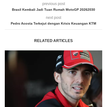
previous post
Brasil Kembali Jadi Tuan Rumah MotoGP 20262030
next post
Pedro Acosta Terkejut dengan Krisis Keuangan KTM
RELATED ARTICLES