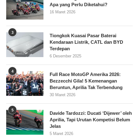
Apa yang Perlu Diketahui?
16 Maret 2026
3
Tiongkok Kuasai Pasar Baterai
Kendaraan Listrik, CATL dan BYD
Terdepan
6 Desember 2025
4
Full Race MotoGP Amerika 2026:
Bezzecchi Gila! 5 Kemenangan
Beruntun, Aprilia Tak Terbendung
30 Maret 2026
5
Davide Tardozzi: Ducati ‘Dijewer’ oleh
Aprilia, Tapi Urutan Kompetisi Belum
Jelas
5 Maret 2026