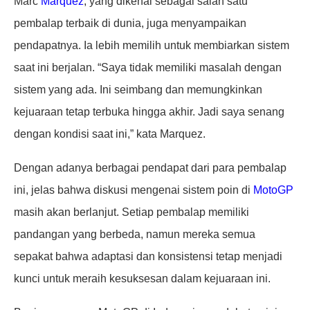
Marc
Marquez
, yang dikenal sebagai salah satu
pembalap terbaik di dunia, juga menyampaikan
pendapatnya. Ia lebih memilih untuk membiarkan sistem
saat ini berjalan. “Saya tidak memiliki masalah dengan
sistem yang ada. Ini seimbang dan memungkinkan
kejuaraan tetap terbuka hingga akhir. Jadi saya senang
dengan kondisi saat ini,” kata Marquez.
Dengan adanya berbagai pendapat dari para pembalap
ini, jelas bahwa diskusi mengenai sistem poin di
MotoGP
masih akan berlanjut. Setiap pembalap memiliki
pandangan yang berbeda, namun mereka semua
sepakat bahwa adaptasi dan konsistensi tetap menjadi
kunci untuk meraih kesuksesan dalam kejuaraan ini.