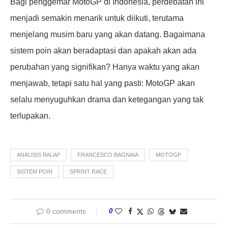
Bagi penggemar MotoGP di Indonesia, perdebatan ini
menjadi semakin menarik untuk diikuti, terutama
menjelang musim baru yang akan datang. Bagaimana
sistem poin akan beradaptasi dan apakah akan ada
perubahan yang signifikan? Hanya waktu yang akan
menjawab, tetapi satu hal yang pasti: MotoGP akan
selalu menyuguhkan drama dan ketegangan yang tak
terlupakan.
ANALISIS BALAP
FRANCESCO BAGNAIA
MOTOGP
SISTEM POIN
SPRINT RACE
0 comments
0