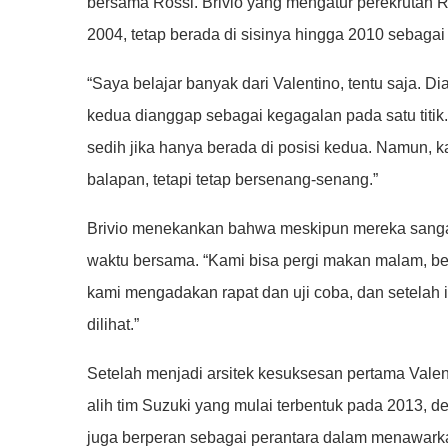
bersama Rossi. Brivio yang mengatur perekrutan 
2004, tetap berada di sisinya hingga 2010 sebagai 
“Saya belajar banyak dari Valentino, tentu saja. 
kedua dianggap sebagai kegagalan pada satu tit
sedih jika hanya berada di posisi kedua. Namun, ka
balapan, tetapi tetap bersenang-senang.”
Brivio menekankan bahwa meskipun mereka sangat 
waktu bersama. “Kami bisa pergi makan malam, berc
kami mengadakan rapat dan uji coba, dan setelah i
dilihat.”
Setelah menjadi arsitek kesuksesan pertama Val
alih tim Suzuki yang mulai terbentuk pada 2013, d
juga berperan sebagai perantara dalam menawark