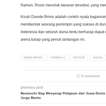
Namun, Rossi menolak tawaran tersebut, yang membu
Kisah Davide Brivio adalah contoh nyata bagaima
membentuk seorang pemimpin yang sukses di duni
Indonesia dan seluruh dunia tentu berharap dapat 
arena balap yang penuh tantangan ini.
DAVIDE BRIVIO
FORMULA 1
MOTOGP
SUZUKI
0 comments
previous post
Bezzecchi Siap Menyerap Pelajaran dari Juara Dunia
Jorge Martin