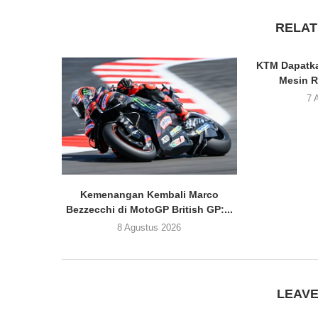
RELAT
KTM Dapatka
Mesin R
7 
Kemenangan Kembali Marco
Bezzecchi di MotoGP British GP:...
8 Agustus 2026
LEAV