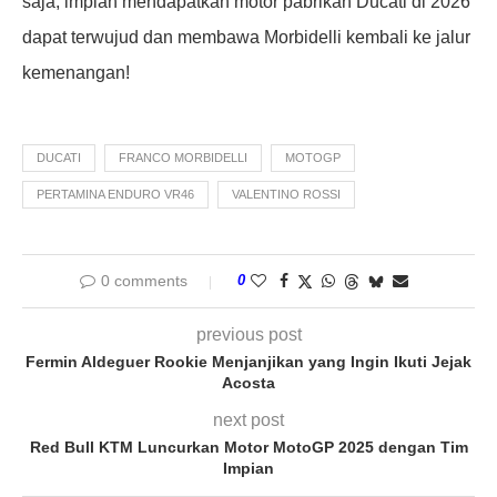
saja, impian mendapatkan motor pabrikan Ducati di 2026
dapat terwujud dan membawa Morbidelli kembali ke jalur
kemenangan!
DUCATI
FRANCO MORBIDELLI
MOTOGP
PERTAMINA ENDURO VR46
VALENTINO ROSSI
0 comments
0
previous post
Fermin Aldeguer Rookie Menjanjikan yang Ingin Ikuti Jejak
Acosta
next post
Red Bull KTM Luncurkan Motor MotoGP 2025 dengan Tim
Impian