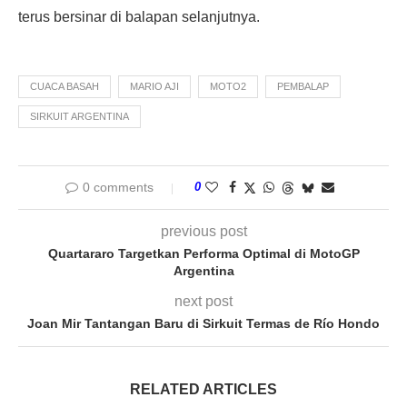
terus bersinar di balapan selanjutnya.
CUACA BASAH
MARIO AJI
MOTO2
PEMBALAP
SIRKUIT ARGENTINA
0 comments
0
previous post
Quartararo Targetkan Performa Optimal di MotoGP
Argentina
next post
Joan Mir Tantangan Baru di Sirkuit Termas de Río Hondo
RELATED ARTICLES