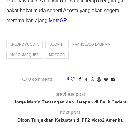
terbaiknya di sisa musim ini, sambil tetap menghargai
bakat-bakat muda seperti Acosta yang akan segera
meramaikan ajang
MotoGP
.
#PEDRO ACOSTA
DUCATI
FRANCESCO BAGNAIA
MARC MARQUEZ
MOTOGP
0 comments
0
previous post
Jorge Martín Tantangan dan Harapan di Balik Cedera
next post
Dixon Tunjukkan Kekuatan di FP2 Moto2 Amerika