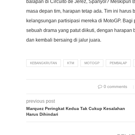
balapan di Circuito de Jerez, Spanyol? Meskipun 
masa depan tim, harapan tetap ada. Tim ini haru
kelangsungan partisipasi mereka di MotoGP. Bagi
sebuah drama yang patut diikuti, dengan harapan ba
dan kembali bersaing di jalur juara.
KEBANGKRUTAN
KTM
MOTOGP
PEMBALAP
0 comments
previous post
Marquez Peringkat Kedua Tak Cukup Kesalahan
Harus Dihindari