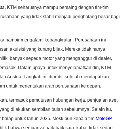
osta, KTM seharusnya mampu bersaing dengan tim-tim
erusahaan yang tidak stabil menjadi penghalang besar bagi
a hampir mengalami kebangkrutan. Perusahaan ini
san akuisisi yang kurang bijak. Mereka tidak hanya
miliki banyak sepeda motor yang menganggur di dealer,
pemasok. Dalam upaya untuk menyelamatkan diri, KTM
ilan Austria. Langkah ini diambil setelah mendapatkan
am untuk menentukan arah perusahaan ke depan.
ikan, termasuk pemutusan hubungan kerja, penjualan aset,
ang dilakukan sembilan bulan sebelumnya. Selain itu,
balap untuk tahun 2025. Meskipun kepala tim
MotoGP
blik bahwa semuanya baik-baik saja, kabar tidak sedap