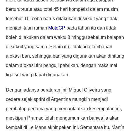
berturut-turut atau total 45 hari kompetisi dalam musim
tersebut. Uji coba harus dilakukan di sirkuit yang tidak
menjadi tuan rumah
MotoGP
pada tahun itu dan tidak
boleh dilakukan dalam waktu 8 minggu sebelum balapan
di sirkuit yang sama. Selain itu, tidak ada tambahan
alokasi ban, sehingga ban yang digunakan akan dihitung
dalam alokasi tim penguji pabrikan, dengan maksimal
tiga set yang dapat digunakan.
Dengan adanya peraturan ini, Miguel Oliveira yang
cedera sejak sprint di Argentina mungkin menjadi
pembalap pertama yang memanfaatkan kesempatan ini,
meskipun Pramac telah mengumumkan bahwa ia akan
kembali di Le Mans akhir pekan ini. Sementara itu, Martín