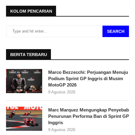
KOLOM PENCARIAN
SEARCH
BERITA TERBARU
Marco Bezzecchi: Perjuangan Menuju
Podium Sprint GP Inggris di Musim
MotoGP 2026
9 Agustus 2026
Marc Marquez Mengungkap Penyebab
Penurunan Performa Ban di Sprint GP
Inggris
9 Agustus 2026