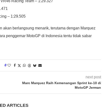
ro VR46 Racing Team – 1:29.327
9.471
cing – 1:29.505
kan akan berlangsung menarik, terutama dengan Marquez
ara penggemar MotoGP di Indonesia tentu tidak sabar
0
next post
Marc Marquez Raih Kemenangan Sprint ke-10 di
MotoGP Jerman
ED ARTICLES