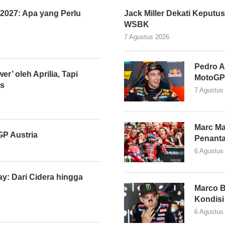
027: Apa yang Perlu
Jack Miller Dekati Kepu
WSBK
7 Agustus 2026
Pedro A
er’ oleh Aprilia, Tapi
MotoGP
as
7 Agustus
Marc Ma
P Austria
Penant
6 Agustus
y: Dari Cidera hingga
Marco B
Kondisi
6 Agustus