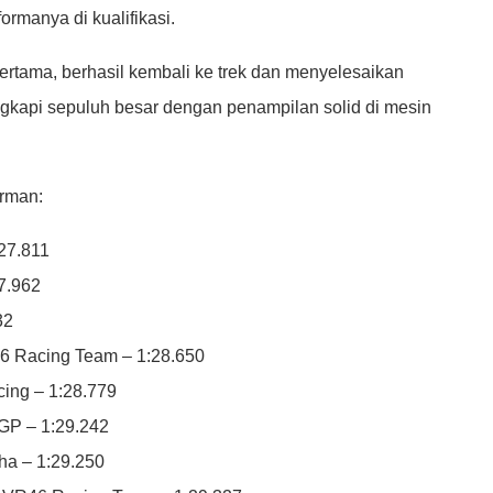
rmanya di kualifikasi.
pertama, berhasil kembali ke trek dan menyelesaikan
engkapi sepuluh besar dengan penampilan solid di mesin
erman:
27.811
7.962
32
46 Racing Team – 1:28.650
cing – 1:28.779
GP – 1:29.242
ha – 1:29.250