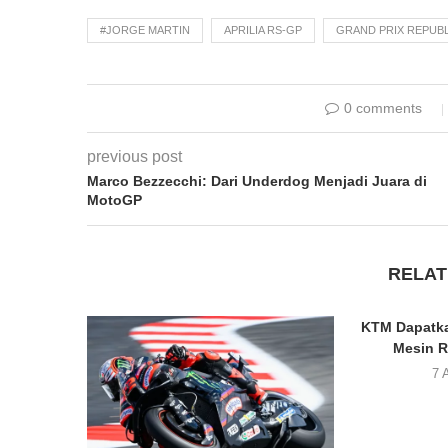
#JORGE MARTIN
APRILIA RS-GP
GRAND PRIX REPUBL
0 comments
previous post
Marco Bezzecchi: Dari Underdog Menjadi Juara di
MotoGP
RELAT
KTM Dapatka
Mesin R
7 