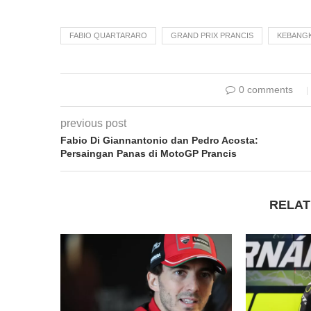
FABIO QUARTARARO
GRAND PRIX PRANCIS
KEBANGK
0 comments
previous post
Fabio Di Giannantonio dan Pedro Acosta:
Persaingan Panas di MotoGP Prancis
RELAT