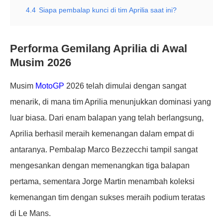
4.4
Siapa pembalap kunci di tim Aprilia saat ini?
Performa Gemilang Aprilia di Awal
Musim 2026
Musim
MotoGP
2026 telah dimulai dengan sangat
menarik, di mana tim Aprilia menunjukkan dominasi yang
luar biasa. Dari enam balapan yang telah berlangsung,
Aprilia berhasil meraih kemenangan dalam empat di
antaranya. Pembalap Marco Bezzecchi tampil sangat
mengesankan dengan memenangkan tiga balapan
pertama, sementara Jorge Martin menambah koleksi
kemenangan tim dengan sukses meraih podium teratas
di Le Mans.