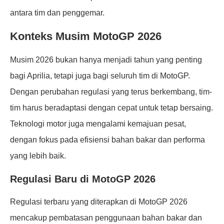
antara tim dan penggemar.
Konteks Musim MotoGP 2026
Musim 2026 bukan hanya menjadi tahun yang penting
bagi Aprilia, tetapi juga bagi seluruh tim di MotoGP.
Dengan perubahan regulasi yang terus berkembang, tim-
tim harus beradaptasi dengan cepat untuk tetap bersaing.
Teknologi motor juga mengalami kemajuan pesat,
dengan fokus pada efisiensi bahan bakar dan performa
yang lebih baik.
Regulasi Baru di MotoGP 2026
Regulasi terbaru yang diterapkan di MotoGP 2026
mencakup pembatasan penggunaan bahan bakar dan