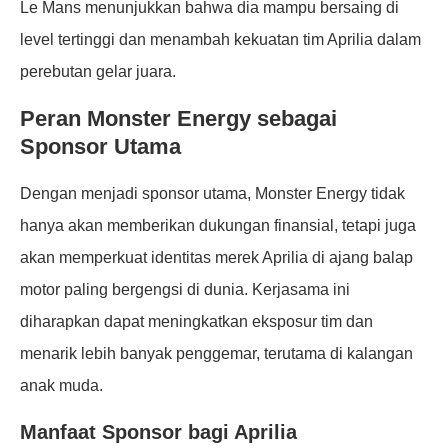
Le Mans menunjukkan bahwa dia mampu bersaing di
level tertinggi dan menambah kekuatan tim Aprilia dalam
perebutan gelar juara.
Peran Monster Energy sebagai
Sponsor Utama
Dengan menjadi sponsor utama, Monster Energy tidak
hanya akan memberikan dukungan finansial, tetapi juga
akan memperkuat identitas merek Aprilia di ajang balap
motor paling bergengsi di dunia. Kerjasama ini
diharapkan dapat meningkatkan eksposur tim dan
menarik lebih banyak penggemar, terutama di kalangan
anak muda.
Manfaat Sponsor bagi Aprilia