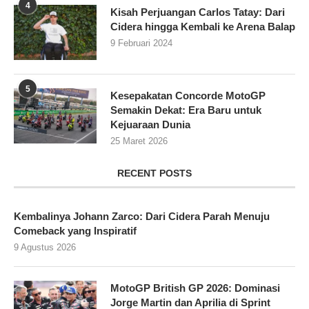
4
Kisah Perjuangan Carlos Tatay: Dari
Cidera hingga Kembali ke Arena Balap
9 Februari 2024
5
Kesepakatan Concorde MotoGP
Semakin Dekat: Era Baru untuk
Kejuaraan Dunia
25 Maret 2026
RECENT POSTS
Kembalinya Johann Zarco: Dari Cidera Parah Menuju
Comeback yang Inspiratif
9 Agustus 2026
MotoGP British GP 2026: Dominasi
Jorge Martin dan Aprilia di Sprint