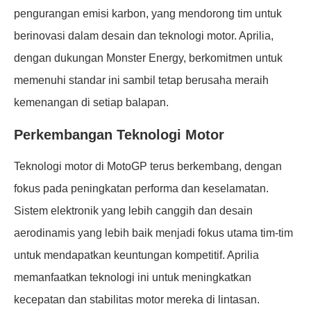
pengurangan emisi karbon, yang mendorong tim untuk
berinovasi dalam desain dan teknologi motor. Aprilia,
dengan dukungan Monster Energy, berkomitmen untuk
memenuhi standar ini sambil tetap berusaha meraih
kemenangan di setiap balapan.
Perkembangan Teknologi Motor
Teknologi motor di MotoGP terus berkembang, dengan
fokus pada peningkatan performa dan keselamatan.
Sistem elektronik yang lebih canggih dan desain
aerodinamis yang lebih baik menjadi fokus utama tim-tim
untuk mendapatkan keuntungan kompetitif. Aprilia
memanfaatkan teknologi ini untuk meningkatkan
kecepatan dan stabilitas motor mereka di lintasan.