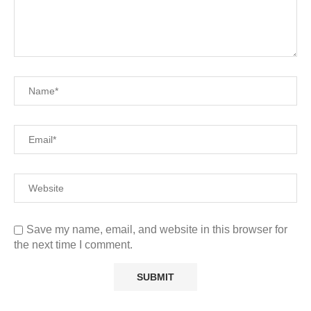
Save my name, email, and website in this browser for
the next time I comment.