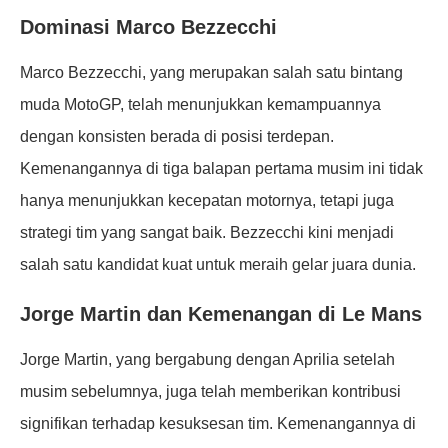
Dominasi Marco Bezzecchi
Marco Bezzecchi, yang merupakan salah satu bintang
muda MotoGP, telah menunjukkan kemampuannya
dengan konsisten berada di posisi terdepan.
Kemenangannya di tiga balapan pertama musim ini tidak
hanya menunjukkan kecepatan motornya, tetapi juga
strategi tim yang sangat baik. Bezzecchi kini menjadi
salah satu kandidat kuat untuk meraih gelar juara dunia.
Jorge Martin dan Kemenangan di Le Mans
Jorge Martin, yang bergabung dengan Aprilia setelah
musim sebelumnya, juga telah memberikan kontribusi
signifikan terhadap kesuksesan tim. Kemenangannya di