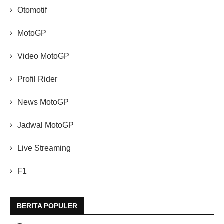
Otomotif
MotoGP
Video MotoGP
Profil Rider
News MotoGP
Jadwal MotoGP
Live Streaming
F1
BERITA POPULER