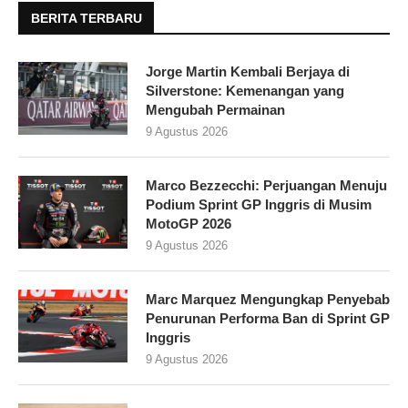
BERITA TERBARU
Jorge Martin Kembali Berjaya di
Silverstone: Kemenangan yang
Mengubah Permainan
9 Agustus 2026
Marco Bezzecchi: Perjuangan Menuju
Podium Sprint GP Inggris di Musim
MotoGP 2026
9 Agustus 2026
Marc Marquez Mengungkap Penyebab
Penurunan Performa Ban di Sprint GP
Inggris
9 Agustus 2026