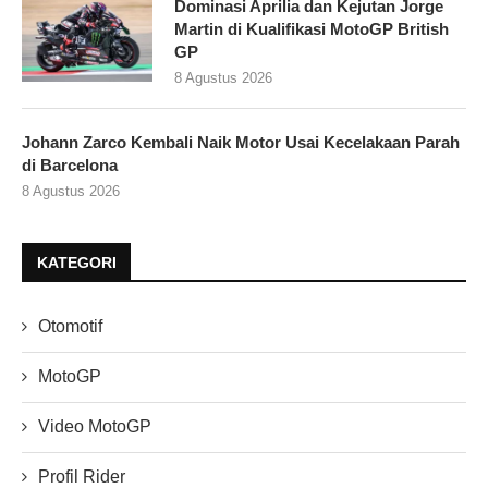
Dominasi Aprilia dan Kejutan Jorge
Martin di Kualifikasi MotoGP British
GP
8 Agustus 2026
Johann Zarco Kembali Naik Motor Usai Kecelakaan Parah
di Barcelona
8 Agustus 2026
KATEGORI
Otomotif
MotoGP
Video MotoGP
Profil Rider