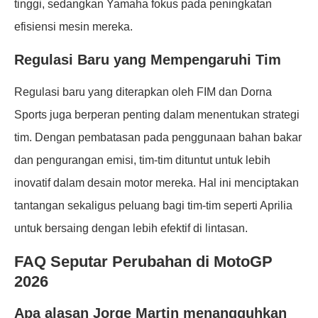
tinggi, sedangkan Yamaha fokus pada peningkatan
efisiensi mesin mereka.
Regulasi Baru yang Mempengaruhi Tim
Regulasi baru yang diterapkan oleh FIM dan Dorna
Sports juga berperan penting dalam menentukan strategi
tim. Dengan pembatasan pada penggunaan bahan bakar
dan pengurangan emisi, tim-tim dituntut untuk lebih
inovatif dalam desain motor mereka. Hal ini menciptakan
tantangan sekaligus peluang bagi tim-tim seperti Aprilia
untuk bersaing dengan lebih efektif di lintasan.
FAQ Seputar Perubahan di MotoGP
2026
Apa alasan Jorge Martin menangguhkan