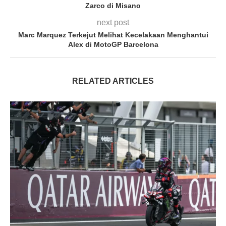
Zarco di Misano
next post
Marc Marquez Terkejut Melihat Kecelakaan Menghantui
Alex di MotoGP Barcelona
RELATED ARTICLES