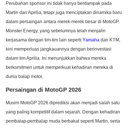
Perubahan sponsor ini tidak hanya berdampak pada
Martin dan Aprilia, tetapi juga menciptakan dinamika baru
dalam persaingan antara merek-merek besar di MotoGP.
Monster Energy, yang sebelumnya telah menjalin
kerjasama dengan tim-tim lain seperti
Yamaha
dan KTM,
kini memperluas jangkauannya dengan berinvestasi
dalam tim Aprilia. Ini menunjukkan bahwa mereka
berkomitmen untuk memperkuat kehadiran mereka di
dunia balap motor.
Persaingan di MotoGP 2026
Musim MotoGP 2026 diprediksi akan menjadi salah satu
yang paling kompetitif dalam sejarah. Dengan kehadiran
pembalap-pembalap muda berbakat seperti Martin, serta