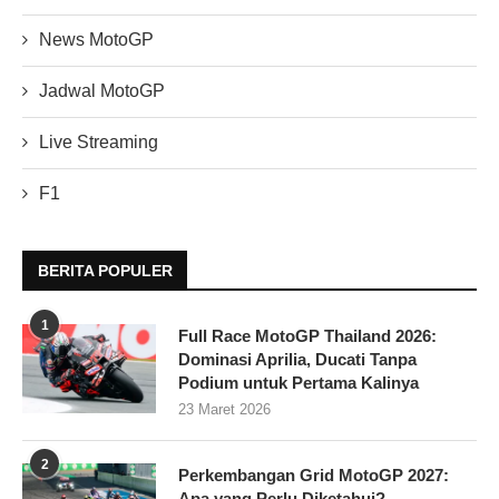
News MotoGP
Jadwal MotoGP
Live Streaming
F1
BERITA POPULER
1
Full Race MotoGP Thailand 2026:
Dominasi Aprilia, Ducati Tanpa
Podium untuk Pertama Kalinya
23 Maret 2026
2
Perkembangan Grid MotoGP 2027:
Apa yang Perlu Diketahui?