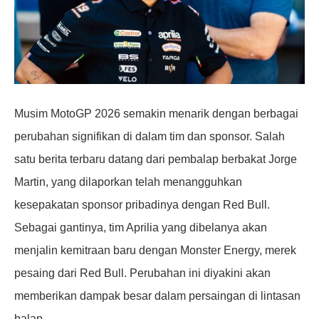
Musim MotoGP 2026 semakin menarik dengan berbagai
perubahan signifikan di dalam tim dan sponsor. Salah
satu berita terbaru datang dari pembalap berbakat Jorge
Martin, yang dilaporkan telah menangguhkan
kesepakatan sponsor pribadinya dengan Red Bull.
Sebagai gantinya, tim Aprilia yang dibelanya akan
menjalin kemitraan baru dengan Monster Energy, merek
pesaing dari Red Bull. Perubahan ini diyakini akan
memberikan dampak besar dalam persaingan di lintasan
balap.