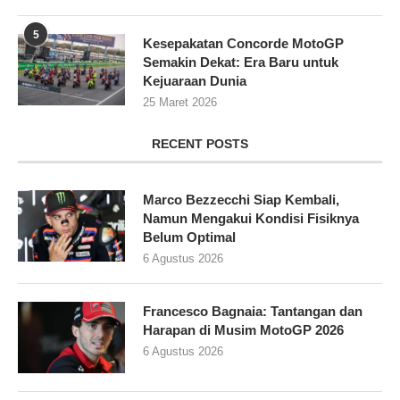
5
Kesepakatan Concorde MotoGP
Semakin Dekat: Era Baru untuk
Kejuaraan Dunia
25 Maret 2026
RECENT POSTS
Marco Bezzecchi Siap Kembali,
Namun Mengakui Kondisi Fisiknya
Belum Optimal
6 Agustus 2026
Francesco Bagnaia: Tantangan dan
Harapan di Musim MotoGP 2026
6 Agustus 2026