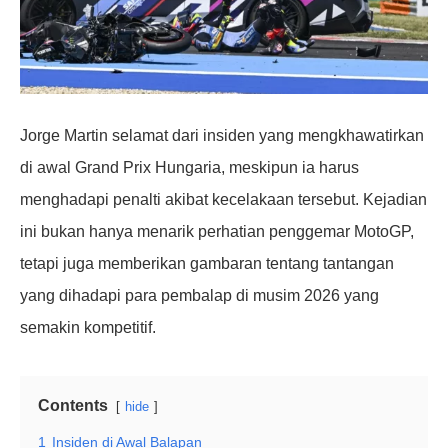
Jorge Martin selamat dari insiden yang mengkhawatirkan
di awal Grand Prix Hungaria, meskipun ia harus
menghadapi penalti akibat kecelakaan tersebut. Kejadian
ini bukan hanya menarik perhatian penggemar MotoGP,
tetapi juga memberikan gambaran tentang tantangan
yang dihadapi para pembalap di musim 2026 yang
semakin kompetitif.
Contents
hide
1
Insiden di Awal Balapan