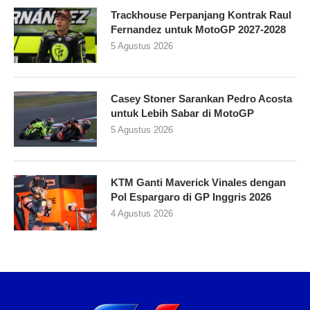
Trackhouse Perpanjang Kontrak Raul
Fernandez untuk MotoGP 2027-2028
5 Agustus 2026
Casey Stoner Sarankan Pedro Acosta
untuk Lebih Sabar di MotoGP
5 Agustus 2026
KTM Ganti Maverick Vinales dengan
Pol Espargaro di GP Inggris 2026
4 Agustus 2026