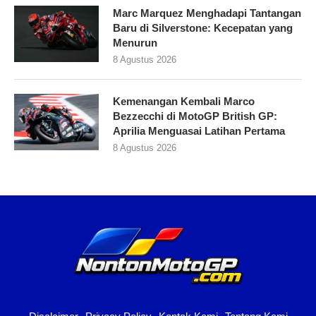
Marc Marquez Menghadapi Tantangan
Baru di Silverstone: Kecepatan yang
Menurun
8 Agustus 2026
Kemenangan Kembali Marco
Bezzecchi di MotoGP British GP:
Aprilia Menguasai Latihan Pertama
8 Agustus 2026