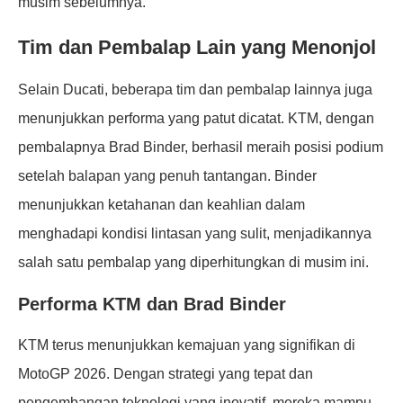
musim sebelumnya.
Tim dan Pembalap Lain yang Menonjol
Selain Ducati, beberapa tim dan pembalap lainnya juga
menunjukkan performa yang patut dicatat. KTM, dengan
pembalapnya Brad Binder, berhasil meraih posisi podium
setelah balapan yang penuh tantangan. Binder
menunjukkan ketahanan dan keahlian dalam
menghadapi kondisi lintasan yang sulit, menjadikannya
salah satu pembalap yang diperhitungkan di musim ini.
Performa KTM dan Brad Binder
KTM terus menunjukkan kemajuan yang signifikan di
MotoGP 2026. Dengan strategi yang tepat dan
pengembangan teknologi yang inovatif, mereka mampu