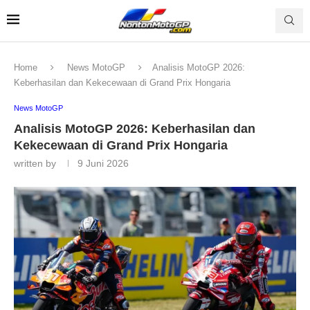
Home
News MotoGP
Analisis MotoGP 2026:
Keberhasilan dan Kekecewaan di Grand Prix Hongaria
News MotoGP
Analisis MotoGP 2026: Keberhasilan dan
Kekecewaan di Grand Prix Hongaria
written by
9 Juni 2026