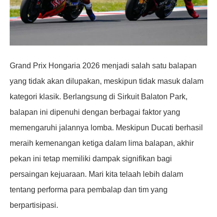
Grand Prix Hongaria 2026 menjadi salah satu balapan
yang tidak akan dilupakan, meskipun tidak masuk dalam
kategori klasik. Berlangsung di Sirkuit Balaton Park,
balapan ini dipenuhi dengan berbagai faktor yang
memengaruhi jalannya lomba. Meskipun Ducati berhasil
meraih kemenangan ketiga dalam lima balapan, akhir
pekan ini tetap memiliki dampak signifikan bagi
persaingan kejuaraan. Mari kita telaah lebih dalam
tentang performa para pembalap dan tim yang
berpartisipasi.