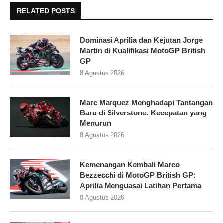
RELATED POSTS
Dominasi Aprilia dan Kejutan Jorge
Martin di Kualifikasi MotoGP British
GP
8 Agustus 2026
Marc Marquez Menghadapi Tantangan
Baru di Silverstone: Kecepatan yang
Menurun
8 Agustus 2026
Kemenangan Kembali Marco
Bezzecchi di MotoGP British GP:
Aprilia Menguasai Latihan Pertama
8 Agustus 2026