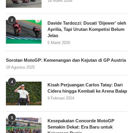
16 Maret 2026
2
Davide Tardozzi: Ducati ‘Dijewer’ oleh
Aprilia, Tapi Urutan Kompetisi Belum
Jelas
5 Maret 2026
Sorotan MotoGP: Kemenangan dan Kejutan di GP Austria
18 Agustus 2025
4
Kisah Perjuangan Carlos Tatay: Dari
Cidera hingga Kembali ke Arena Balap
9 Februari 2024
5
Kesepakatan Concorde MotoGP
Semakin Dekat: Era Baru untuk