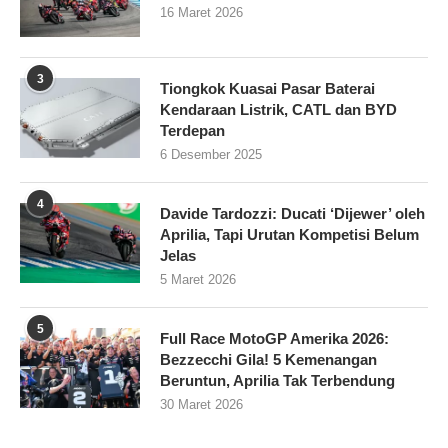
16 Maret 2026
3
Tiongkok Kuasai Pasar Baterai
Kendaraan Listrik, CATL dan BYD
Terdepan
6 Desember 2025
4
Davide Tardozzi: Ducati ‘Dijewer’ oleh
Aprilia, Tapi Urutan Kompetisi Belum
Jelas
5 Maret 2026
5
Full Race MotoGP Amerika 2026:
Bezzecchi Gila! 5 Kemenangan
Beruntun, Aprilia Tak Terbendung
30 Maret 2026