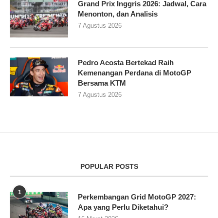
Grand Prix Inggris 2026: Jadwal, Cara
Menonton, dan Analisis
7 Agustus 2026
Pedro Acosta Bertekad Raih
Kemenangan Perdana di MotoGP
Bersama KTM
7 Agustus 2026
POPULAR POSTS
1
Perkembangan Grid MotoGP 2027:
Apa yang Perlu Diketahui?