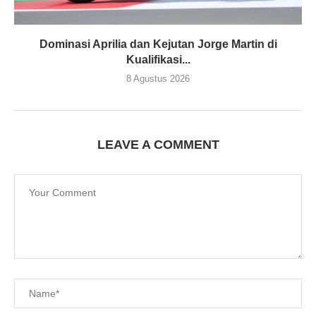
Dominasi Aprilia dan Kejutan Jorge Martin di
Kualifikasi...
8 Agustus 2026
LEAVE A COMMENT