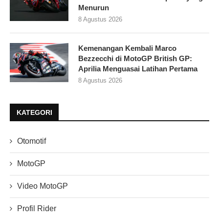
Menurun
8 Agustus 2026
Kemenangan Kembali Marco
Bezzecchi di MotoGP British GP:
Aprilia Menguasai Latihan Pertama
8 Agustus 2026
KATEGORI
Otomotif
MotoGP
Video MotoGP
Profil Rider