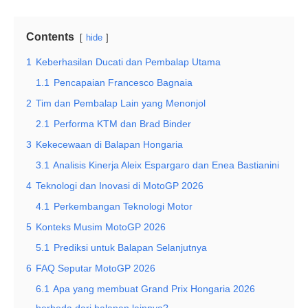
Contents
hide
1
Keberhasilan Ducati dan Pembalap Utama
1.1
Pencapaian Francesco Bagnaia
2
Tim dan Pembalap Lain yang Menonjol
2.1
Performa KTM dan Brad Binder
3
Kekecewaan di Balapan Hongaria
3.1
Analisis Kinerja Aleix Espargaro dan Enea Bastianini
4
Teknologi dan Inovasi di MotoGP 2026
4.1
Perkembangan Teknologi Motor
5
Konteks Musim MotoGP 2026
5.1
Prediksi untuk Balapan Selanjutnya
6
FAQ Seputar MotoGP 2026
6.1
Apa yang membuat Grand Prix Hongaria 2026
berbeda dari balapan lainnya?