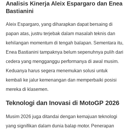
Analisis Kinerja Aleix Espargaro dan Enea
Bastianini
Aleix Espargaro, yang diharapkan dapat bersaing di
papan atas, justru terjebak dalam masalah teknis dan
kehilangan momentum di tengah balapan. Sementara itu,
Enea Bastianini tampaknya belum sepenuhnya pulih dari
cedera yang mengganggu performanya di awal musim.
Keduanya harus segera menemukan solusi untuk
kembali ke jalur kemenangan dan memperbaiki posisi
mereka di klasemen.
Teknologi dan Inovasi di MotoGP 2026
Musim 2026 juga ditandai dengan kemajuan teknologi
yang signifikan dalam dunia balap motor. Penerapan