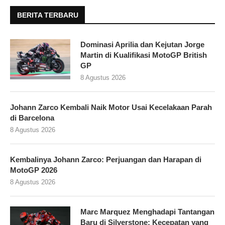
BERITA TERBARU
Dominasi Aprilia dan Kejutan Jorge
Martin di Kualifikasi MotoGP British
GP
8 Agustus 2026
Johann Zarco Kembali Naik Motor Usai Kecelakaan Parah
di Barcelona
8 Agustus 2026
Kembalinya Johann Zarco: Perjuangan dan Harapan di
MotoGP 2026
8 Agustus 2026
Marc Marquez Menghadapi Tantangan
Baru di Silverstone: Kecepatan yang