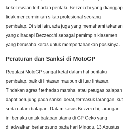
kekecewaan terhadap perilaku Bezzecchi yang dianggap
tidak mencerminkan sikap profesional seorang
pembalap. Di sisi lain, ada juga yang memahami tekanan
yang dihadapi Bezzecchi sebagai pemimpin klasemen
yang berusaha keras untuk mempertahankan posisinya.
Peraturan dan Sanksi di MotoGP
Regulasi MotoGP sangat ketat dalam hal perilaku
pembalap, baik di lintasan maupun di luar lintasan.
Tindakan agresif terhadap marshal atau petugas balapan
dapat berujung pada sanksi berat, termasuk larangan ikut
serta dalam balapan. Dalam kasus Bezzecchi, larangan
ini berlaku untuk balapan utama di GP Ceko yang
dijadwalkan berlangsung pada hari Minggu, 13 Agustus