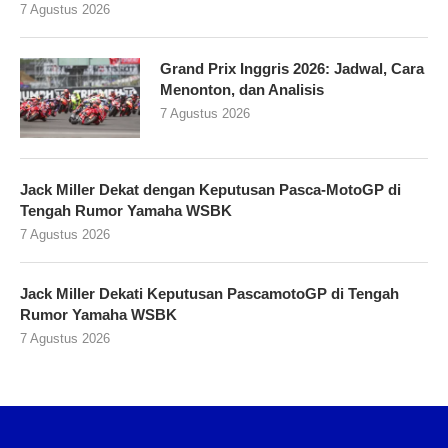
7 Agustus 2026
Grand Prix Inggris 2026: Jadwal, Cara
Menonton, dan Analisis
7 Agustus 2026
Jack Miller Dekat dengan Keputusan Pasca-MotoGP di
Tengah Rumor Yamaha WSBK
7 Agustus 2026
Jack Miller Dekati Keputusan PascamotoGP di Tengah
Rumor Yamaha WSBK
7 Agustus 2026