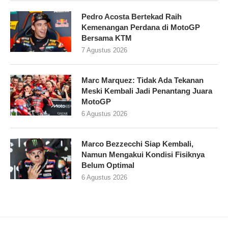
Pedro Acosta Bertekad Raih
Kemenangan Perdana di MotoGP
Bersama KTM
7 Agustus 2026
Marc Marquez: Tidak Ada Tekanan
Meski Kembali Jadi Penantang Juara
MotoGP
6 Agustus 2026
Marco Bezzecchi Siap Kembali,
Namun Mengakui Kondisi Fisiknya
Belum Optimal
6 Agustus 2026