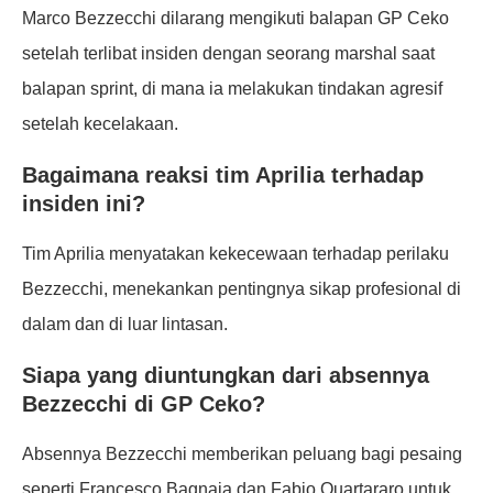
Marco Bezzecchi dilarang mengikuti balapan GP Ceko
setelah terlibat insiden dengan seorang marshal saat
balapan sprint, di mana ia melakukan tindakan agresif
setelah kecelakaan.
Bagaimana reaksi tim Aprilia terhadap
insiden ini?
Tim Aprilia menyatakan kekecewaan terhadap perilaku
Bezzecchi, menekankan pentingnya sikap profesional di
dalam dan di luar lintasan.
Siapa yang diuntungkan dari absennya
Bezzecchi di GP Ceko?
Absennya Bezzecchi memberikan peluang bagi pesaing
seperti Francesco Bagnaia dan Fabio Quartararo untuk