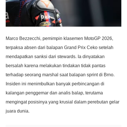
Marco Bezzecchi, pemimpin klasemen MotoGP 2026,
terpaksa absen dari balapan Grand Prix Ceko setelah
mendapatkan sanksi dari stewards. Ia dinyatakan
bersalah karena melakukan tindakan tidak pantas
terhadap seorang marshal saat balapan sprint di Brno.
Insiden ini menimbulkan banyak perbincangan di
kalangan penggemar dan analis balap, terutama
mengingat posisinya yang krusial dalam perebutan gelar
juara dunia.