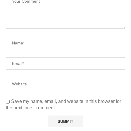
Save my name, email, and website in this browser for
the next time I comment.