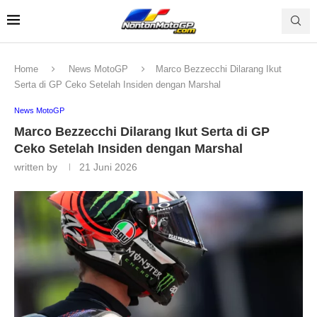
Home
News MotoGP
Marco Bezzecchi Dilarang Ikut
Serta di GP Ceko Setelah Insiden dengan Marshal
News MotoGP
Marco Bezzecchi Dilarang Ikut Serta di GP
Ceko Setelah Insiden dengan Marshal
written by
21 Juni 2026