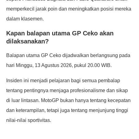
memperkecil jarak poin dan meningkatkan posisi mereka
dalam klasemen.
Kapan balapan utama GP Ceko akan
dilaksanakan?
Balapan utama GP Ceko dijadwalkan berlangsung pada
hari Minggu, 13 Agustus 2026, pukul 20.00 WIB.
Insiden ini menjadi pelajaran bagi semua pembalap
tentang pentingnya menjaga profesionalisme dan sikap
di luar lintasan. MotoGP bukan hanya tentang kecepatan
dan keterampilan, tetapi juga tentang menjunjung tinggi
nilai-nilai sportivitas.