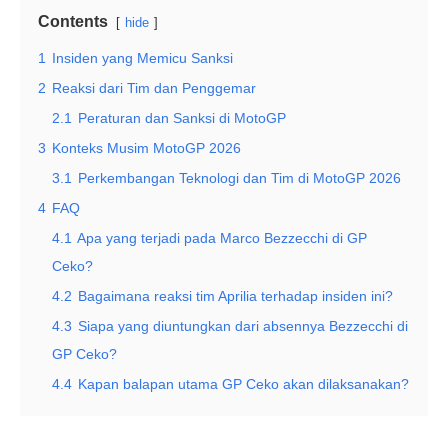
Contents
hide
1
Insiden yang Memicu Sanksi
2
Reaksi dari Tim dan Penggemar
2.1
Peraturan dan Sanksi di MotoGP
3
Konteks Musim MotoGP 2026
3.1
Perkembangan Teknologi dan Tim di MotoGP 2026
4
FAQ
4.1
Apa yang terjadi pada Marco Bezzecchi di GP
Ceko?
4.2
Bagaimana reaksi tim Aprilia terhadap insiden ini?
4.3
Siapa yang diuntungkan dari absennya Bezzecchi di
GP Ceko?
4.4
Kapan balapan utama GP Ceko akan dilaksanakan?