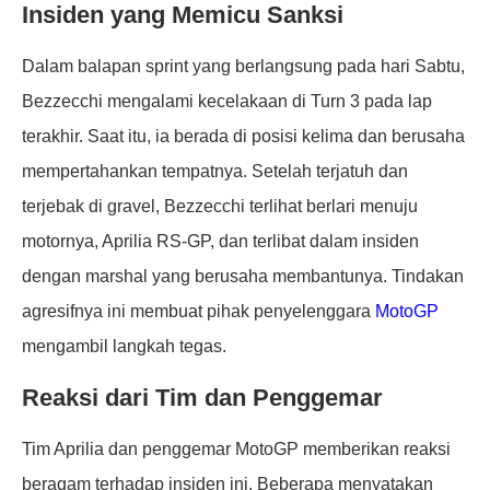
Insiden yang Memicu Sanksi
Dalam balapan sprint yang berlangsung pada hari Sabtu,
Bezzecchi mengalami kecelakaan di Turn 3 pada lap
terakhir. Saat itu, ia berada di posisi kelima dan berusaha
mempertahankan tempatnya. Setelah terjatuh dan
terjebak di gravel, Bezzecchi terlihat berlari menuju
motornya, Aprilia RS-GP, dan terlibat dalam insiden
dengan marshal yang berusaha membantunya. Tindakan
agresifnya ini membuat pihak penyelenggara
MotoGP
mengambil langkah tegas.
Reaksi dari Tim dan Penggemar
Tim Aprilia dan penggemar MotoGP memberikan reaksi
beragam terhadap insiden ini. Beberapa menyatakan