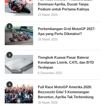
Dominasi Aprilia, Ducati Tanpa
Podium untuk Pertama Kalinya
23 Maret 2026
2
Perkembangan Grid MotoGP 2027:
Apa yang Perlu Diketahui?
16 Maret 2026
3
Tiongkok Kuasai Pasar Baterai
Kendaraan Listrik, CATL dan BYD
Terdepan
6 Desember 2025
4
Full Race MotoGP Amerika 2026:
Bezzecchi Gila! 5 Kemenangan
Beruntun, Aprilia Tak Terbendung
30 Maret 2026