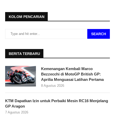
KOLOM PENCARIAN
SEARCH
BERITA TERBARU
Kemenangan Kembali Marco
Bezzecchi di MotoGP British GP:
Aprilia Menguasai Latihan Pertama
8 Agustus 2026
KTM Dapatkan Izin untuk Perbaiki Mesin RC16 Menjelang
GP Aragon
7 Agustus 2026