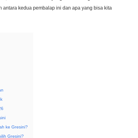
n antara kedua pembalap ini dan apa yang bisa kita
an
ik
26
ini
ah ke Gresini?
ih Gresini?