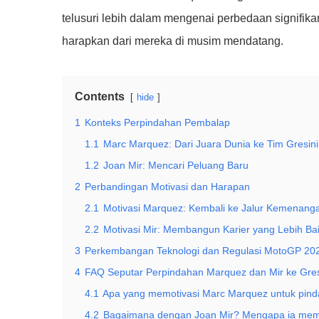
telusuri lebih dalam mengenai perbedaan signifika
harapkan dari mereka di musim mendatang.
Contents
hide
1
Konteks Perpindahan Pembalap
1.1
Marc Marquez: Dari Juara Dunia ke Tim Gresini
1.2
Joan Mir: Mencari Peluang Baru
2
Perbandingan Motivasi dan Harapan
2.1
Motivasi Marquez: Kembali ke Jalur Kemenang
2.2
Motivasi Mir: Membangun Karier yang Lebih Ba
3
Perkembangan Teknologi dan Regulasi MotoGP 20
4
FAQ Seputar Perpindahan Marquez dan Mir ke Gres
4.1
Apa yang memotivasi Marc Marquez untuk pind
4.2
Bagaimana dengan Joan Mir? Mengapa ia memil