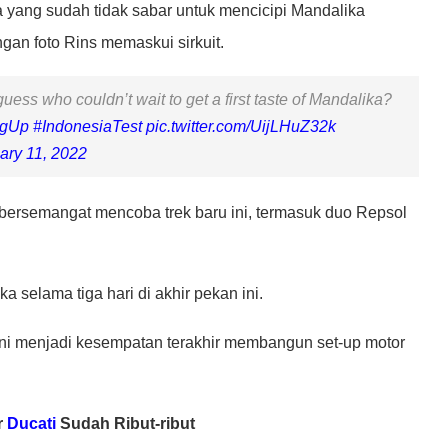
pa yang sudah tidak sabar untuk mencicipi Mandalika
ngan foto Rins memaskui sirkuit.
uess who couldn’t wait to get a first taste of Mandalika?
ngUp
#IndonesiaTest
pic.twitter.com/UijLHuZ32k
ary 11, 2022
 bersemangat mencoba trek baru ini, termasuk duo Repsol
selama tiga hari di akhir pekan ini.
 ini menjadi kesempatan terakhir membangun set-up motor
r
Ducati
Sudah Ribut-ribut