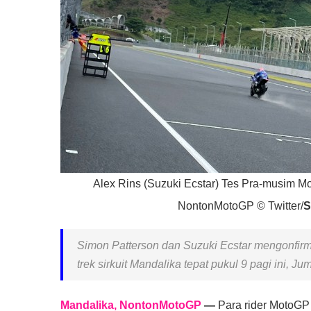
Alex Rins (Suzuki Ecstar) Tes Pra-musim M
NontonMotoGP © Twitter/
S
Simon Patterson dan Suzuki Ecstar mengonfirm
trek sirkuit Mandalika tepat pukul 9 pagi ini, Jum
Mandalika, NontonMotoGP
—
Para rider MotoGP 