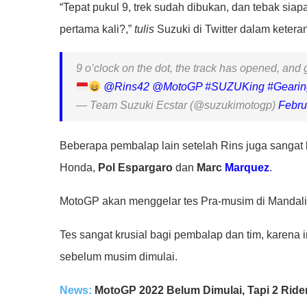
“Tepat pukul 9, trek sudah dibukan, dan tebak sia
pertama kali?,”
tulis
Suzuki di Twitter dalam ketera
9 o’clock on the dot, the track has opened, and g
@Rins42
@MotoGP
#SUZUKing
#Geari
— Team Suzuki Ecstar (@suzukimotogp)
Febru
Beberapa pembalap lain setelah Rins juga sangat
Honda,
Pol Espargaro
dan
Marc
Marquez
.
MotoGP akan menggelar tes Pra-musim di Mandalika 
Tes sangat krusial bagi pembalap dan tim, karena
sebelum musim dimulai.
News:
MotoGP 2022 Belum Dimulai, Tapi 2 Ride