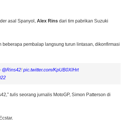
ider asal Spanyol,
Alex Rins
dari tim pabrikan Suzuki
n beberapa pembalap langsung turun lintasan, dikonfirmasi
o
@Rins42
!
pic.twitter.com/KpUB0XlHrt
022
s42,”
tulis
seorang jurnalis MotoGP, Simon Patterson di
Ecstar.