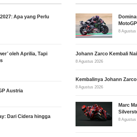
027: Apa yang Perlu
Dominasi
MotoGP 
8 Agustus
er’ oleh Aprilia, Tapi
Johann Zarco Kembali Nai
as
8 Agustus 2026
Kembalinya Johann Zarco
8 Agustus 2026
P Austria
Marc Ma
Silvers
y: Dari Cidera hingga
8 Agustus