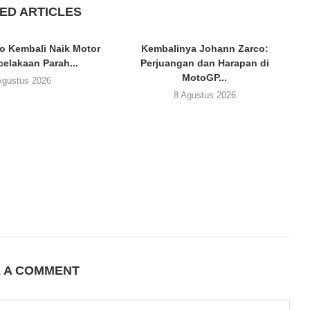
ED ARTICLES
o Kembali Naik Motor
Kembalinya Johann Zarco:
celakaan Parah...
Perjuangan dan Harapan di
MotoGP...
Agustus 2026
8 Agustus 2026
E A COMMENT