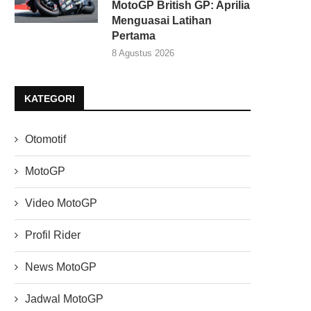
MotoGP British GP: Aprilia
Menguasai Latihan
Pertama
8 Agustus 2026
KATEGORI
Otomotif
MotoGP
Video MotoGP
Profil Rider
News MotoGP
Jadwal MotoGP