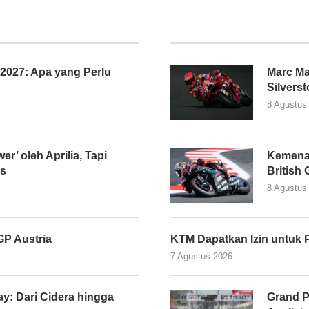
027: Apa yang Perlu
Marc Ma
Silvers
8 Agustus
er’ oleh Aprilia, Tapi
Kemena
as
British
8 Agustus
P Austria
KTM Dapatkan Izin untuk 
7 Agustus 2026
y: Dari Cidera hingga
Grand P