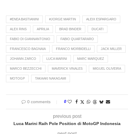
#ENEA BASTIANINI
#JORGE MARTIN
ALEIX ESPARGARO
ALEX RINS
APRILIA
BRAD BINDER
DUCATI
FABIO DI GIANNANTONIO
FABIO QUARTARARO
FRANCESCO BAGNAIA
FRANCO MORBIDELLI
JACK MILLER
JOHANN ZARCO
LUCA MARINI
MARC MARQUEZ
MARCO BEZZECCHI
MAVERICK VINALES
MIGUEL OLIVEIRA
MOTOGP
TAKAAKI NAKAGAMI
0 comments
0
previous post
Luca Marini Raih Pole Position di MotoGP Indonesia
next post