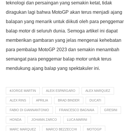
teknologi dan persaingan yang semakin ketat, tidak
diragukan lagi bahwa MotoGP akan terus menjadi ajang
balapan yang menarik untuk diikuti oleh para penggemar
balap motor di seluruh dunia. Semoga artikel ini dapat
memberikan gambaran yang jelas mengenai kehebatan
para pembalap MotoGP 2023 dan semakin menambah
semangat para penggemar balap motor untuk terus
mendukung ajang balap yang spektakuler ini.
#JORGE MARTIN
ALEIX ESPARGARO
ALEX MARQUEZ
ALEX RINS
APRILIA
BRAD BINDER
DUCATI
FABIO DI GIANNANTONIO
FRANCESCO BAGNAIA
GRESINI
HONDA
JOHANN ZARCO
LUCA MARINI
MARC MARQUEZ
MARCO BEZZECCHI
MOTOGP