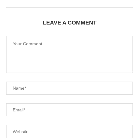
LEAVE A COMMENT