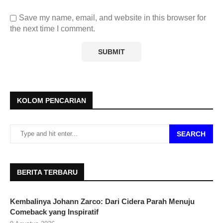
Save my name, email, and website in this browser for
the next time I comment.
KOLOM PENCARIAN
SEARCH
BERITA TERBARU
Kembalinya Johann Zarco: Dari Cidera Parah Menuju
Comeback yang Inspiratif