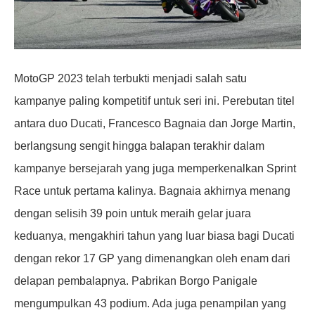
MotoGP 2023 telah terbukti menjadi salah satu
kampanye paling kompetitif untuk seri ini. Perebutan titel
antara duo Ducati, Francesco Bagnaia dan Jorge Martin,
berlangsung sengit hingga balapan terakhir dalam
kampanye bersejarah yang juga memperkenalkan Sprint
Race untuk pertama kalinya. Bagnaia akhirnya menang
dengan selisih 39 poin untuk meraih gelar juara
keduanya, mengakhiri tahun yang luar biasa bagi Ducati
dengan rekor 17 GP yang dimenangkan oleh enam dari
delapan pembalapnya. Pabrikan Borgo Panigale
mengumpulkan 43 podium. Ada juga penampilan yang