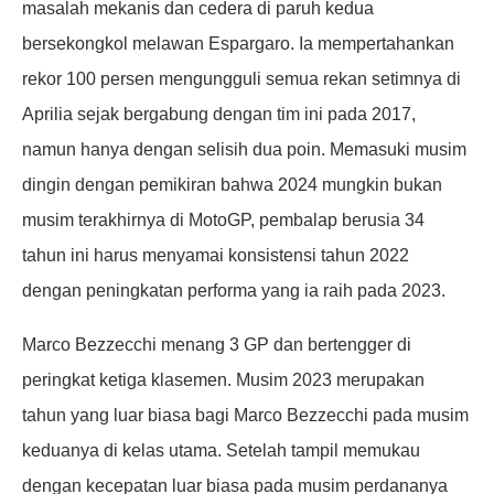
masalah mekanis dan cedera di paruh kedua
bersekongkol melawan Espargaro. Ia mempertahankan
rekor 100 persen mengungguli semua rekan setimnya di
Aprilia sejak bergabung dengan tim ini pada 2017,
namun hanya dengan selisih dua poin. Memasuki musim
dingin dengan pemikiran bahwa 2024 mungkin bukan
musim terakhirnya di MotoGP, pembalap berusia 34
tahun ini harus menyamai konsistensi tahun 2022
dengan peningkatan performa yang ia raih pada 2023.
Marco Bezzecchi menang 3 GP dan bertengger di
peringkat ketiga klasemen. Musim 2023 merupakan
tahun yang luar biasa bagi Marco Bezzecchi pada musim
keduanya di kelas utama. Setelah tampil memukau
dengan kecepatan luar biasa pada musim perdananya