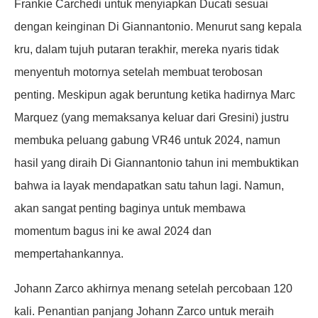
Frankie Carchedi untuk menyiapkan Ducati sesuai
dengan keinginan Di Giannantonio. Menurut sang kepala
kru, dalam tujuh putaran terakhir, mereka nyaris tidak
menyentuh motornya setelah membuat terobosan
penting. Meskipun agak beruntung ketika hadirnya Marc
Marquez (yang memaksanya keluar dari Gresini) justru
membuka peluang gabung VR46 untuk 2024, namun
hasil yang diraih Di Giannantonio tahun ini membuktikan
bahwa ia layak mendapatkan satu tahun lagi. Namun,
akan sangat penting baginya untuk membawa
momentum bagus ini ke awal 2024 dan
mempertahankannya.
Johann Zarco akhirnya menang setelah percobaan 120
kali. Penantian panjang Johann Zarco untuk meraih