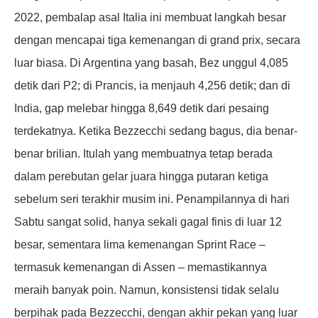
2022, pembalap asal Italia ini membuat langkah besar
dengan mencapai tiga kemenangan di grand prix, secara
luar biasa. Di Argentina yang basah, Bez unggul 4,085
detik dari P2; di Prancis, ia menjauh 4,256 detik; dan di
India, gap melebar hingga 8,649 detik dari pesaing
terdekatnya. Ketika Bezzecchi sedang bagus, dia benar-
benar brilian. Itulah yang membuatnya tetap berada
dalam perebutan gelar juara hingga putaran ketiga
sebelum seri terakhir musim ini. Penampilannya di hari
Sabtu sangat solid, hanya sekali gagal finis di luar 12
besar, sementara lima kemenangan Sprint Race –
termasuk kemenangan di Assen – memastikannya
meraih banyak poin. Namun, konsistensi tidak selalu
berpihak pada Bezzecchi, dengan akhir pekan yang luar