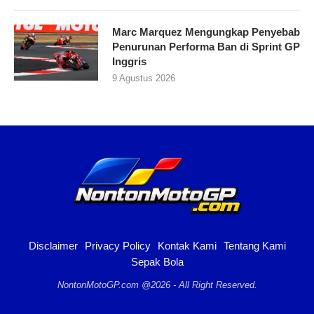
Marc Marquez Mengungkap Penyebab
Penurunan Performa Ban di Sprint GP
Inggris
9 Agustus 2026
Disclaimer
Privacy Policy
Kontak Kami
Tentang Kami
Sepak Bola
NontonMotoGP.com @2026 - All Right Reserved.