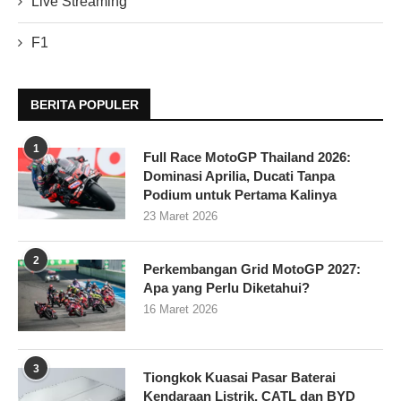
Live Streaming
F1
BERITA POPULER
1
Full Race MotoGP Thailand 2026:
Dominasi Aprilia, Ducati Tanpa
Podium untuk Pertama Kalinya
23 Maret 2026
2
Perkembangan Grid MotoGP 2027:
Apa yang Perlu Diketahui?
16 Maret 2026
3
Tiongkok Kuasai Pasar Baterai
Kendaraan Listrik, CATL dan BYD