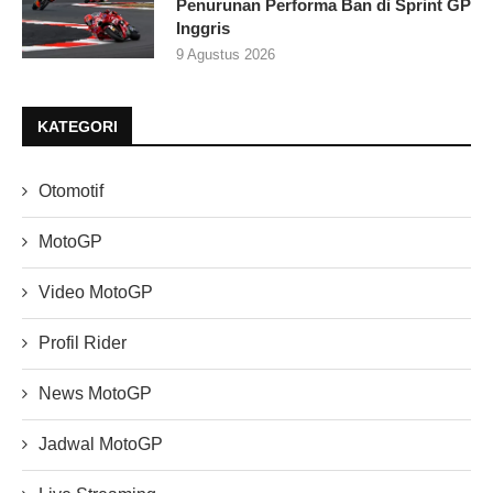
Penurunan Performa Ban di Sprint GP
Inggris
9 Agustus 2026
KATEGORI
Otomotif
MotoGP
Video MotoGP
Profil Rider
News MotoGP
Jadwal MotoGP