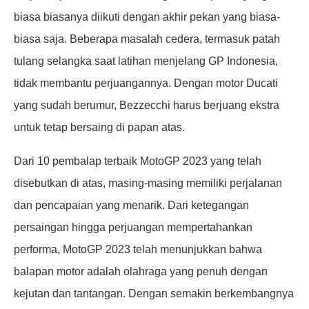
biasa biasanya diikuti dengan akhir pekan yang biasa-
biasa saja. Beberapa masalah cedera, termasuk patah
tulang selangka saat latihan menjelang GP Indonesia,
tidak membantu perjuangannya. Dengan motor Ducati
yang sudah berumur, Bezzecchi harus berjuang ekstra
untuk tetap bersaing di papan atas.
Dari 10 pembalap terbaik MotoGP 2023 yang telah
disebutkan di atas, masing-masing memiliki perjalanan
dan pencapaian yang menarik. Dari ketegangan
persaingan hingga perjuangan mempertahankan
performa, MotoGP 2023 telah menunjukkan bahwa
balapan motor adalah olahraga yang penuh dengan
kejutan dan tantangan. Dengan semakin berkembangnya