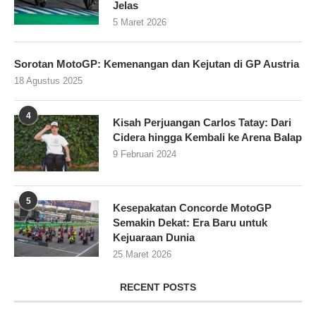
Jelas
5 Maret 2026
Sorotan MotoGP: Kemenangan dan Kejutan di GP Austria
18 Agustus 2025
4
Kisah Perjuangan Carlos Tatay: Dari
Cidera hingga Kembali ke Arena Balap
9 Februari 2024
5
Kesepakatan Concorde MotoGP
Semakin Dekat: Era Baru untuk
Kejuaraan Dunia
25 Maret 2026
RECENT POSTS