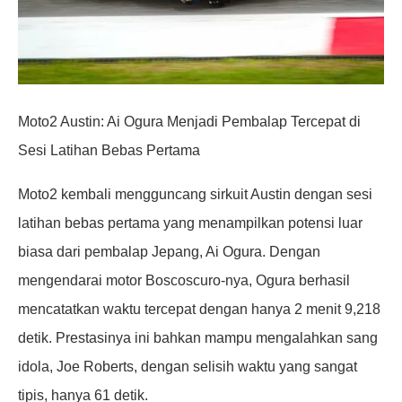
Moto2 Austin: Ai Ogura Menjadi Pembalap Tercepat di
Sesi Latihan Bebas Pertama
Moto2 kembali mengguncang sirkuit Austin dengan sesi
latihan bebas pertama yang menampilkan potensi luar
biasa dari pembalap Jepang, Ai Ogura. Dengan
mengendarai motor Boscoscuro-nya, Ogura berhasil
mencatatkan waktu tercepat dengan hanya 2 menit 9,218
detik. Prestasinya ini bahkan mampu mengalahkan sang
idola, Joe Roberts, dengan selisih waktu yang sangat
tipis, hanya 61 detik.