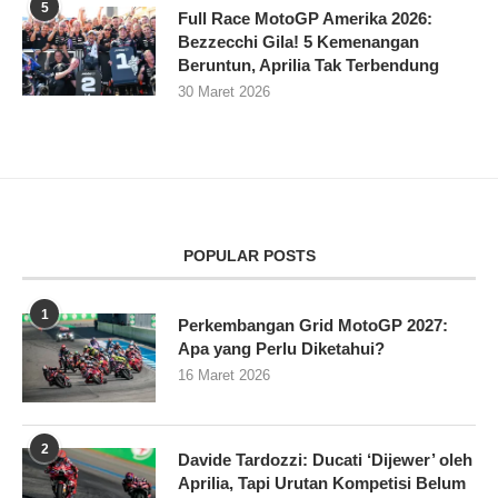
5
Full Race MotoGP Amerika 2026:
Bezzecchi Gila! 5 Kemenangan
Beruntun, Aprilia Tak Terbendung
30 Maret 2026
POPULAR POSTS
1
Perkembangan Grid MotoGP 2027:
Apa yang Perlu Diketahui?
16 Maret 2026
2
Davide Tardozzi: Ducati ‘Dijewer’ oleh
Aprilia, Tapi Urutan Kompetisi Belum