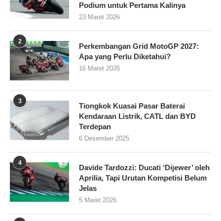
Podium untuk Pertama Kalinya
23 Maret 2026
2
Perkembangan Grid MotoGP 2027:
Apa yang Perlu Diketahui?
16 Maret 2026
3
Tiongkok Kuasai Pasar Baterai
Kendaraan Listrik, CATL dan BYD
Terdepan
6 Desember 2025
4
Davide Tardozzi: Ducati ‘Dijewer’ oleh
Aprilia, Tapi Urutan Kompetisi Belum
Jelas
5 Maret 2026