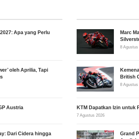
027: Apa yang Perlu
Marc Ma
Silvers
8 Agustus
er’ oleh Aprilia, Tapi
Kemena
as
British
8 Agustus
P Austria
KTM Dapatkan Izin untuk 
7 Agustus 2026
y: Dari Cidera hingga
Grand P