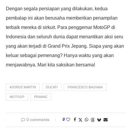
Dengan segala persiapan yang dilakukan, kedua
pembalap ini akan berusaha memberikan penampilan
terbaik mereka di sirkuit. Para penggemar MotoGP di
Indonesia dan seluruh dunia dapat menantikan aksi seru
yang akan terjadi di Grand Prix Jepang. Siapa yang akan
keluar sebagai pemenang? Hanya waktu yang akan
menjawabnya. Mari kita saksikan bersama!
#JORGE MARTIN
DUCATI
FRANCESCO BAGNAIA
MOTOGP
PRAMAC
0 comments
0