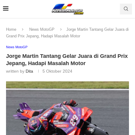
Home
News MotoGP
Jorge Martin Tantang Gelar Juara di
Grand Prix Jepang, Hadapi Masalah Motor
News MotoGP
Jorge Martin Tantang Gelar Juara di Grand Prix
Jepang, Hadapi Masalah Motor
written by
Dita
5 Oktober 2024