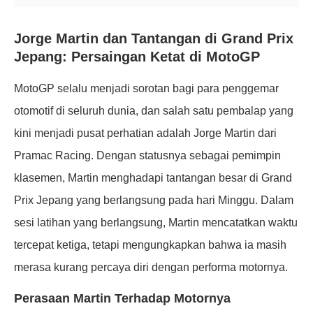
Jorge Martin dan Tantangan di Grand Prix
Jepang: Persaingan Ketat di MotoGP
MotoGP selalu menjadi sorotan bagi para penggemar
otomotif di seluruh dunia, dan salah satu pembalap yang
kini menjadi pusat perhatian adalah Jorge Martin dari
Pramac Racing. Dengan statusnya sebagai pemimpin
klasemen, Martin menghadapi tantangan besar di Grand
Prix Jepang yang berlangsung pada hari Minggu. Dalam
sesi latihan yang berlangsung, Martin mencatatkan waktu
tercepat ketiga, tetapi mengungkapkan bahwa ia masih
merasa kurang percaya diri dengan performa motornya.
Perasaan Martin Terhadap Motornya