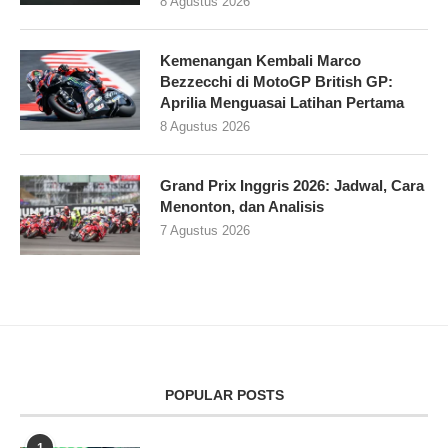
8 Agustus 2026
Kemenangan Kembali Marco
Bezzecchi di MotoGP British GP:
Aprilia Menguasai Latihan Pertama
8 Agustus 2026
Grand Prix Inggris 2026: Jadwal, Cara
Menonton, dan Analisis
7 Agustus 2026
POPULAR POSTS
1