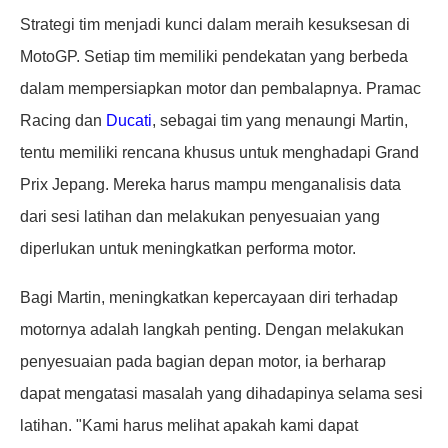
Strategi tim menjadi kunci dalam meraih kesuksesan di
MotoGP. Setiap tim memiliki pendekatan yang berbeda
dalam mempersiapkan motor dan pembalapnya. Pramac
Racing dan
Ducati
, sebagai tim yang menaungi Martin,
tentu memiliki rencana khusus untuk menghadapi Grand
Prix Jepang. Mereka harus mampu menganalisis data
dari sesi latihan dan melakukan penyesuaian yang
diperlukan untuk meningkatkan performa motor.
Bagi Martin, meningkatkan kepercayaan diri terhadap
motornya adalah langkah penting. Dengan melakukan
penyesuaian pada bagian depan motor, ia berharap
dapat mengatasi masalah yang dihadapinya selama sesi
latihan. "Kami harus melihat apakah kami dapat